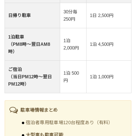
30分毎
日帰り駐車
1日 2,500円
250円
1泊駐車
1泊
（PM8時～翌日AM8
1泊 4,500円
2,000円
時）
ご宿泊
1泊 500
（当日PM12時～翌日
1泊 1,000円
円
PM12時）
駐車場情報まとめ
宿泊者専用駐車場120台程度あり（有料）
大型車も駐車可能